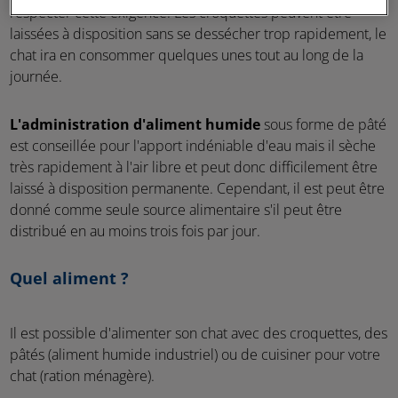
respecter cette exigence. Les croquettes peuvent être
laissées à disposition sans se dessécher trop rapidement, le
chat ira en consommer quelques unes tout au long de la
journée.
L'administration d'aliment humide
sous forme de pâté
est conseillée pour l'apport indéniable d'eau mais il sèche
très rapidement à l'air libre et peut donc difficilement être
laissé à disposition permanente. Cependant, il est peut être
donné comme seule source alimentaire s'il peut être
distribué en au moins trois fois par jour.
Quel aliment ?
Il est possible d'alimenter son chat avec des croquettes, des
pâtés (aliment humide industriel) ou de cuisiner pour votre
chat (ration ménagère).